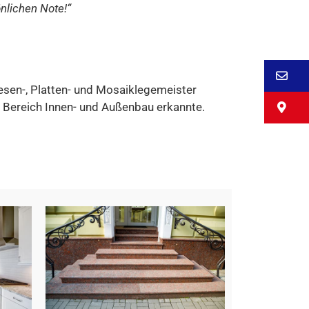
nlichen Note!“
E-
esen-, Platten- und Mosaiklegemeister
M
m Bereich Innen- und Außenbau erkannte.